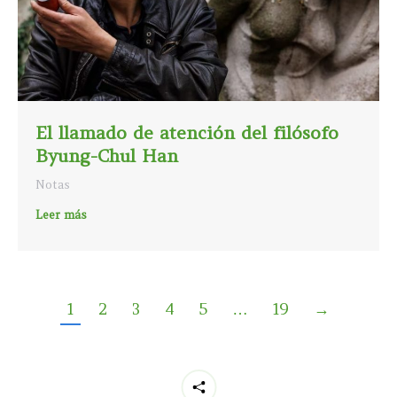
El llamado de atención del filósofo
Byung-Chul Han
Notas
Leer más
1
2
3
4
5
…
19
→