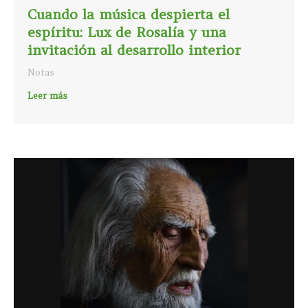
Cuando la música despierta el
espíritu: Lux de Rosalía y una
invitación al desarrollo interior
Notas
Leer más