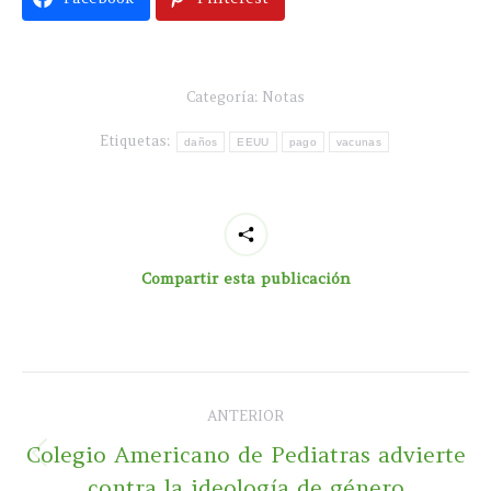
Categoría:
Notas
Etiquetas:
daños
EEUU
pago
vacunas
Compartir esta publicación
Navegación
ANTERIOR
entre
Colegio Americano de Pediatras advierte
Publicación
publicaciones
contra la ideología de género