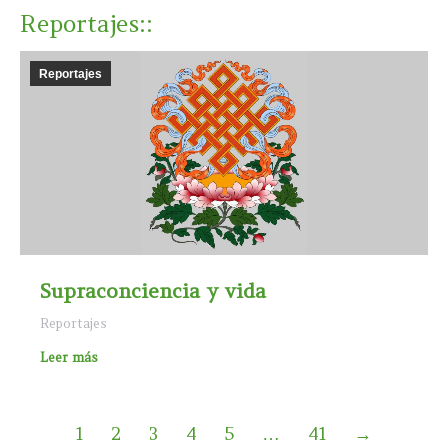
Reportajes
::
Reportajes
Supraconciencia y vida
Reportajes
Leer más
1
2
3
4
5
…
41
→