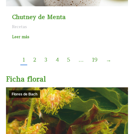
Chutney de Menta
Recetas
Leer más
1
2
3
4
5
…
19
→
Ficha floral
Flores de Bach