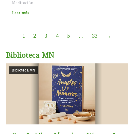
Meditación
Leer más
1
2
3
4
5
…
33
→
Biblioteca MN
Biblioteca MN