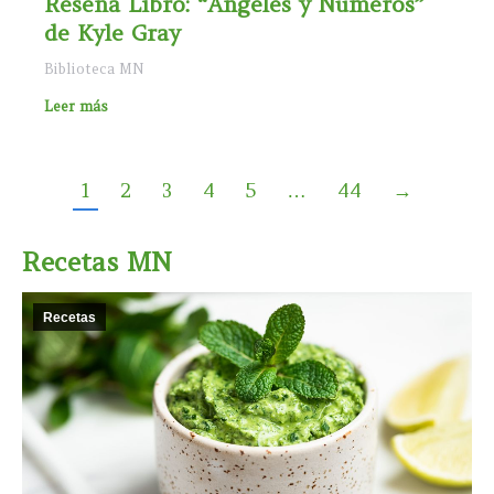
Reseña Libro: “Ángeles y Números”
de Kyle Gray
Biblioteca MN
Leer más
1
2
3
4
5
…
44
→
Recetas MN
Recetas