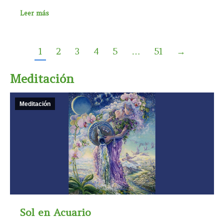
Leer más
1
2
3
4
5
…
51
→
Meditación
Meditación
Sol en Acuario