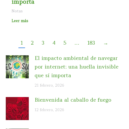
importa
Notas
Leer más
1
2
3
4
5
…
183
→
El impacto ambiental de navegar
por internet: una huella invisible
que sí importa
21 febrero, 2026
Bienvenida al caballo de fuego
12 febrero, 2026