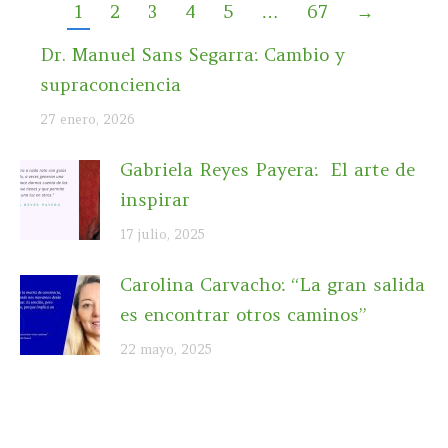
1
2
3
4
5
…
67
→
Dr. Manuel Sans Segarra: Cambio y
supraconciencia
27 enero, 2026
Gabriela Reyes Payera: El arte de
inspirar
17 julio, 2025
Carolina Carvacho: “La gran salida
es encontrar otros caminos”
22 mayo, 2025