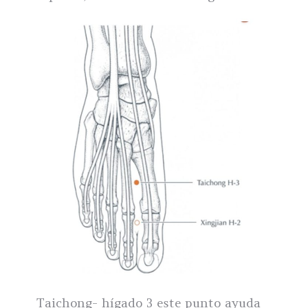
Taichong- hígado 3 este punto ayuda