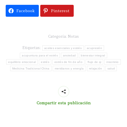
Facebook
Pinterest
Categoría:
Notas
Etiquetas:
aceites esenciales y estrés
acupresión
acupuntura para el estrés
ansiedad
bienestar integral
equilibrio emocional
estrés
estrés de fin de año
flujo de qi
insomnio
Medicina Tradicional China
meridianos y energía
relajación
salud
Compartir esta publicación