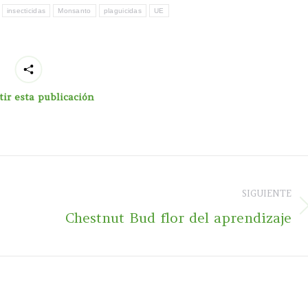
insecticidas
Monsanto
plaguicidas
UE
ir esta publicación
SIGUIENTE
Publicación
Chestnut Bud flor del aprendizaje
siguiente: