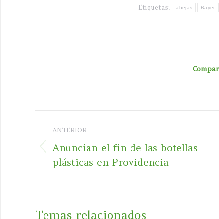
Etiquetas:
abejas
Bayer
Compart
Navegación
ANTERIOR
entre
Anuncian el fin de las botellas
Publicación
publicaciones
plásticas en Providencia
anterior:
Temas relacionados