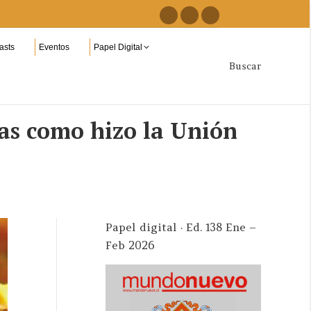
Facebook
Instagram
YouTube
page
page
page
asts
Eventos
Papel Digital
opens
opens
opens
Buscar
Buscar:
in
in
in
new
new
new
window
window
window
jas como hizo la Unión
Papel digital · Ed. 138 Ene –
Feb 2026