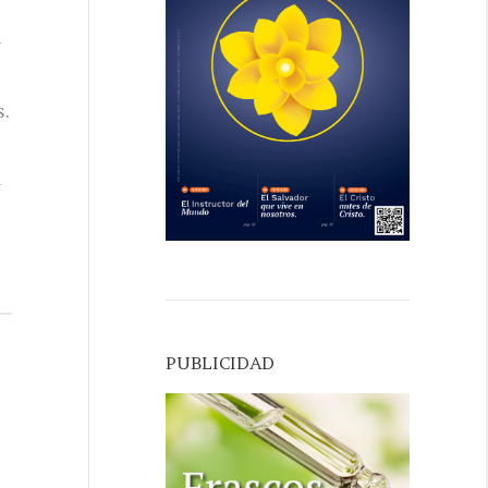
y
s.
y
PUBLICIDAD