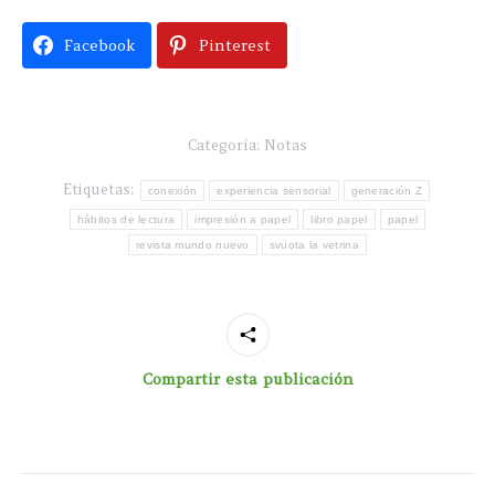
Facebook
Pinterest
Categoría:
Notas
Etiquetas:
conexión
experiencia sensorial
generación Z
hábitos de lectura
impresión a papel
libro papel
papel
revista mundo nuevo
svuota la vetrina
Compartir esta publicación