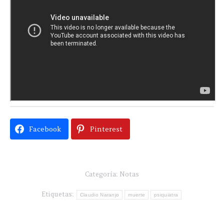
Facebook
Pinterest
Categoría:
Notas
Etiquetas:
Claudio Naranjo
muerte
psiquiatra