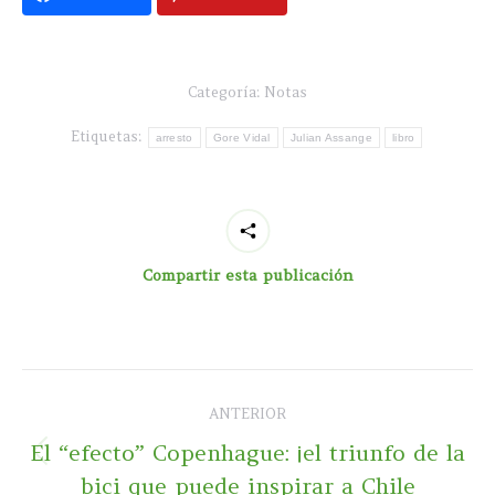
Categoría:
Notas
Etiquetas:
arresto
Gore Vidal
Julian Assange
libro
Compartir esta publicación
Navegación
ANTERIOR
entre
El “efecto” Copenhague: ¡el triunfo de la
Publicación
publicaciones
bici que puede inspirar a Chile