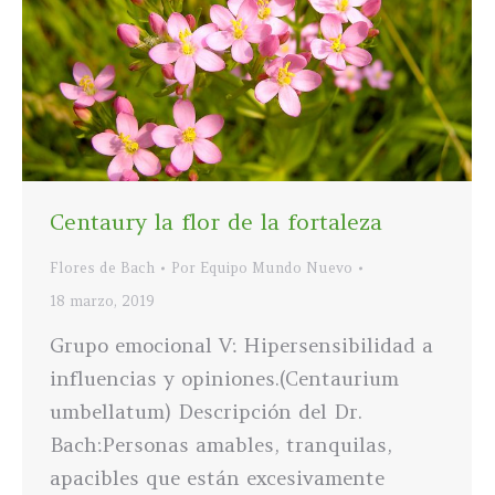
Centaury la flor de la fortaleza
Flores de Bach
Por
Equipo Mundo Nuevo
18 marzo, 2019
Grupo emocional V: Hipersensibilidad a
influencias y opiniones.(Centaurium
umbellatum) Descripción del Dr.
Bach:Personas amables, tranquilas,
apacibles que están excesivamente