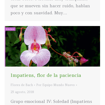
que se mueven sin hacer ruido, hablan
poco y con suavidad. Muy…
Impatiens, flor de la paciencia
Flores de Bach
Por
Equipo Mundo Nuevo
25 agosto, 2018
Grupo emocional IV: Soledad (Impatiens