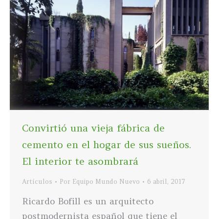
Convirtió una vieja fábrica de
cemento en el hogar de sus sueños.
El interior te asombrará
Artículos
Por
Equipo Mundo Nuevo
6 abril, 2017
Ricardo Bofill es un arquitecto
postmodernista español que tiene el