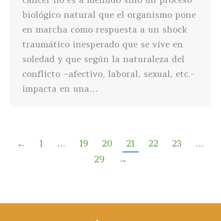
biológico natural que el organismo pone
en marcha como respuesta a un shock
traumático inesperado que se vive en
soledad y que según la naturaleza del
conflicto –afectivo, laboral, sexual, etc.-
impacta en una…
←
1
…
19
20
21
22
23
…
29
→