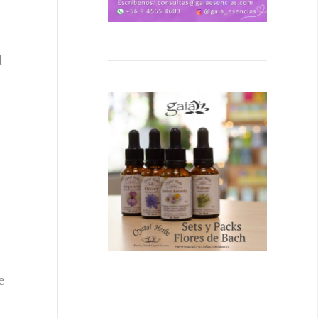
d
,
e