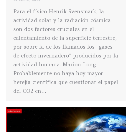
Para el físico Henrik Svensmark, la
actividad solar y la radiación cósmica
son dos factores cruciales en el
calentamiento de la superficie terrestre,
por sobre la de los llamados los “gases
de efecto invernadero” producidos por la
actividad humana. Marion Long
Probablemente no haya hoy mayor
herejía científica que cuestionar el papel
del CO2 en…