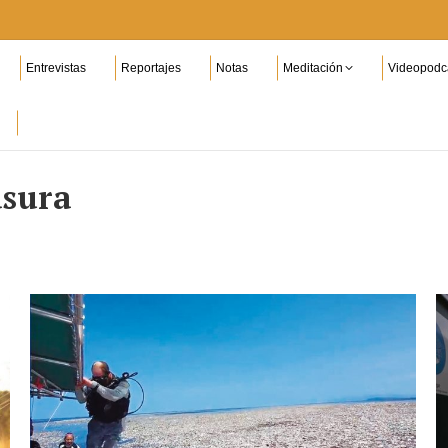
Entrevistas
Reportajes
Notas
Meditación
Videopodc
asura