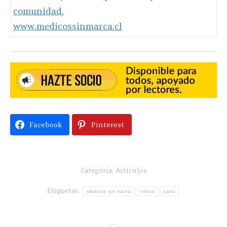
comunidad.
www.medicossinmarca.cl
Facebook
Pinterest
Categoría:
Artículos
Etiquetas:
médicos sin marca
niños
sano