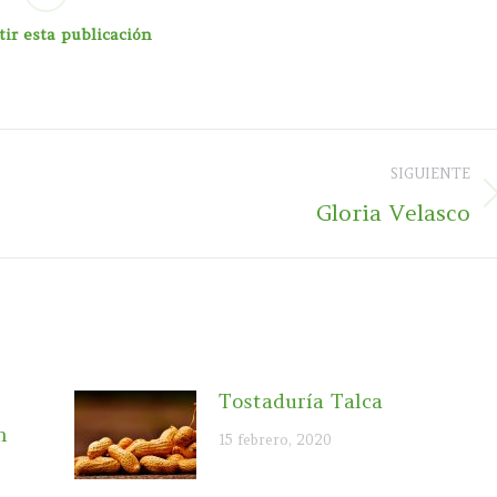
ir esta publicación
SIGUIENTE
Publicación
Gloria Velasco
siguiente:
Tostaduría Talca
h
15 febrero, 2020