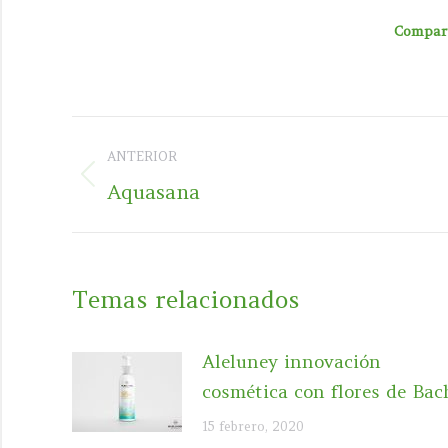
Compart
Navegación
ANTERIOR
entre
Publicación
Aquasana
publicaciones
anterior:
Temas relacionados
Aleluney innovación
cosmética con flores de Bac
15 febrero, 2020