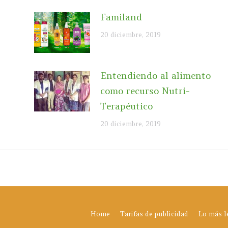
Familand
20 diciembre, 2019
Entendiendo al alimento
s
como recurso Nutri-
Terapéutico
20 diciembre, 2019
Home
Tarifas de publicidad
Lo más l