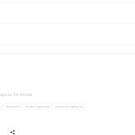
egoría:
En vitrina
o
despacho
frutas orgánicas
verduras orgánicas