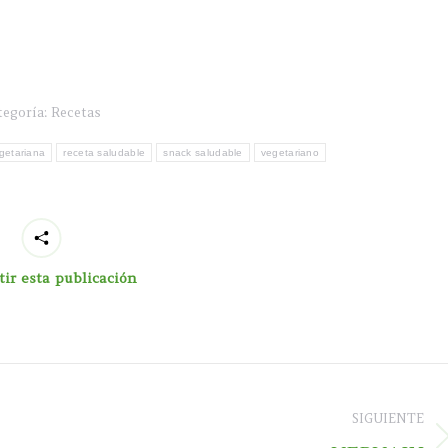
tegoría:
Recetas
getariana
receta saludable
snack saludable
vegetariano
ir esta publicación
SIGUIENTE