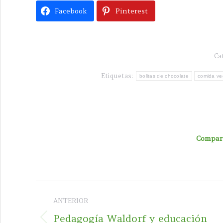
Facebook
Pinterest
Ca
Etiquetas:
bolitas de chocolate
comida ve
Compart
Navegación
ANTERIOR
entre
Pedagogía Waldorf y educación