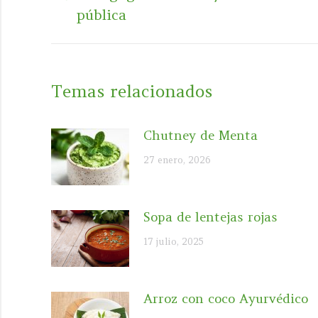
Publicación
publicaciones
pública
anterior:
Temas relacionados
Chutney de Menta
27 enero, 2026
Sopa de lentejas rojas
17 julio, 2025
Arroz con coco Ayurvédico