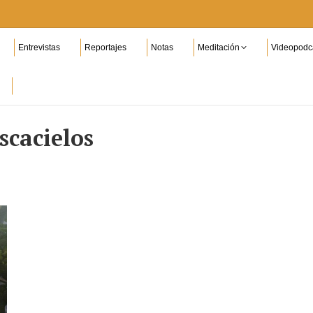
Entrevistas
Reportajes
Notas
Meditación
Videopodc
scacielos