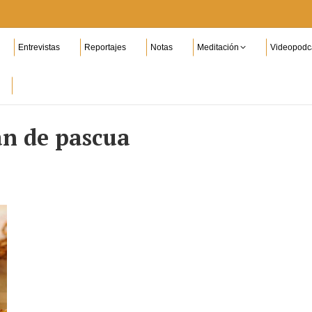
Entrevistas
Reportajes
Notas
Meditación
Videopodc
n de pascua