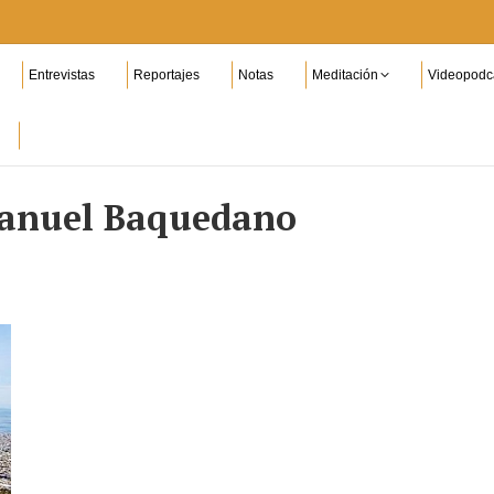
Entrevistas
Reportajes
Notas
Meditación
Videopodc
anuel Baquedano