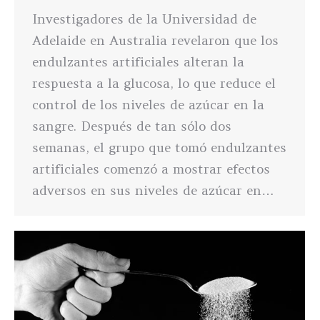
Investigadores de la Universidad de
Adelaide en Australia revelaron que los
endulzantes artificiales alteran la
respuesta a la glucosa, lo que reduce el
control de los niveles de azúcar en la
sangre. Después de tan sólo dos
semanas, el grupo que tomó endulzantes
artificiales comenzó a mostrar efectos
adversos en sus niveles de azúcar en…