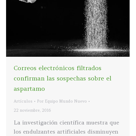
Correos electrónicos filtrados
confirman las sospechas sobre el
aspartamo
Artículos
Por
Equipo Mundo Nuevo
22 noviembre, 2016
La investigación científica muestra que
los endulzantes artificiales disminuyen