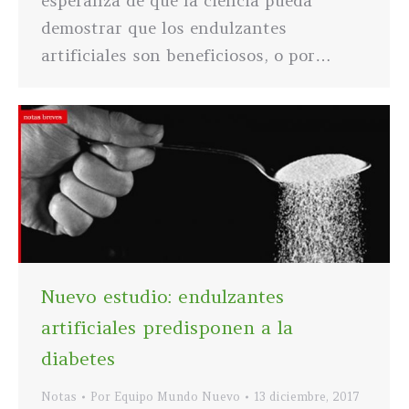
esperanza de que la ciencia pueda
demostrar que los endulzantes
artificiales son beneficiosos, o por…
Nuevo estudio: endulzantes
artificiales predisponen a la
diabetes
Notas
Por
Equipo Mundo Nuevo
13 diciembre, 2017