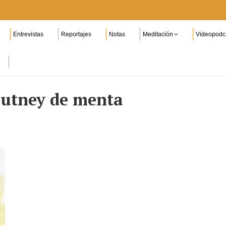
Entrevistas
Reportajes
Notas
Meditación
Videopodc
utney de menta