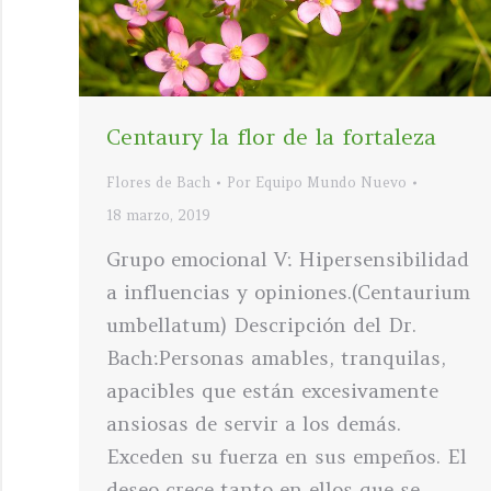
Centaury la flor de la fortaleza
Flores de Bach
Por
Equipo Mundo Nuevo
18 marzo, 2019
Grupo emocional V: Hipersensibilidad
a influencias y opiniones.(Centaurium
umbellatum) Descripción del Dr.
Bach:Personas amables, tranquilas,
apacibles que están excesivamente
ansiosas de servir a los demás.
Exceden su fuerza en sus empeños. El
deseo crece tanto en ellos que se