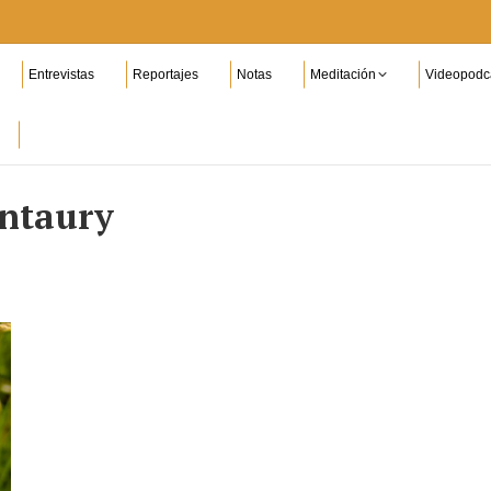
Entrevistas
Reportajes
Notas
Meditación
Videopodc
ntaury