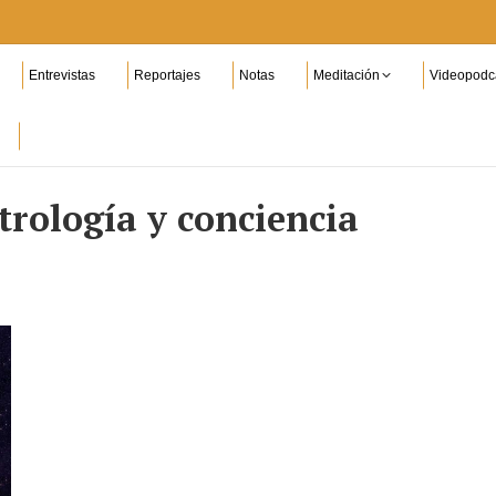
Entrevistas
Reportajes
Notas
Meditación
Videopodc
trología y conciencia