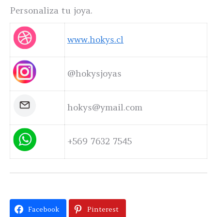
Personaliza tu joya.
www.hokys.cl
@hokysjoyas
hokys@ymail.com
+569 7632 7545
Facebook
Pinterest