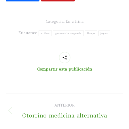
Categoría:
En vitrina
Etiquetas:
anillos
geometría sagrada
Hokys
joyas
Compartir esta publicación
Navegación
ANTERIOR
entre
Publicación
Otorrino medicina alternativa
publicaciones
anterior: