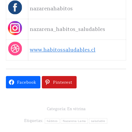
nazarenahabitos
nazarena_habitos_saludables
www.habitossaludables.cl
Facebook
Pinterest
Categoría:
En vitrina
Etiquetas:
hábitos
Nazarena Lama
saludable