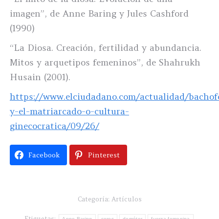
imagen”, de Anne Baring y Jules Cashford
(1990)
“La Diosa. Creación, fertilidad y abundancia.
Mitos y arquetipos femeninos”, de Shahrukh
Husain (2001).
https://www.elciudadano.com/actualidad/bachof
y-el-matriarcado-o-cultura-
ginecocratica/09/26/
Facebook
Pinterest
Categoría:
Artículos
Etiquetas:
Anne Baring
ceres
deméter
fuerza femenina