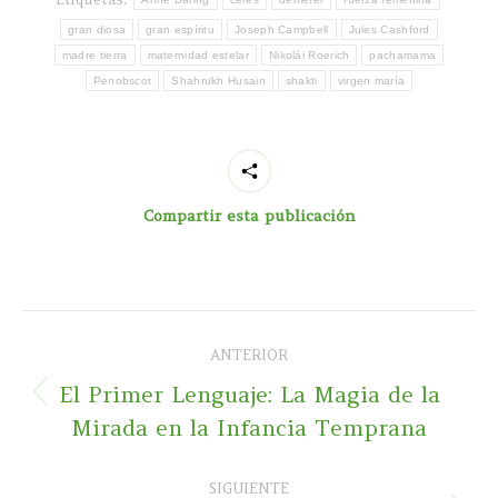
gran diosa
gran espíritu
Joseph Campbell
Jules Cashford
madre tierra
maternidad estelar
Nikolái Roerich
pachamama
Penobscot
Shahrukh Husain
shakti
virgen maría
Compartir esta publicación
Navegación
ANTERIOR
entre
El Primer Lenguaje: La Magia de la
Publicación
publicaciones
Mirada en la Infancia Temprana
anterior:
SIGUIENTE