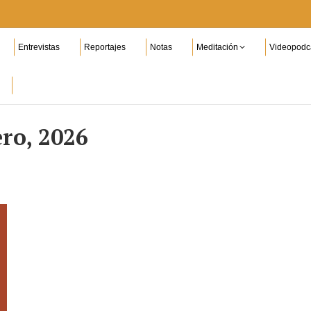
Entrevistas
Reportajes
Notas
Meditación
Videopodc
ero, 2026