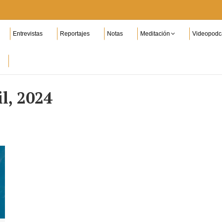
Entrevistas
Reportajes
Notas
Meditación
Videopodc
il, 2024