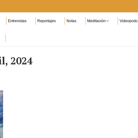
Entrevistas
Reportajes
Notas
Meditación
Videopodc
il, 2024