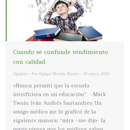
Cuando se confunde rendimiento
con calidad
Opinión
Por
Equipo Mundo Nuevo
15 enero, 2015
«Nunca permití que la escuela
interfiriera en mi educación” –Mark
Twain Iván Andrés Santandreu Un
amigo médico me lo graficó de la
siguiente manera: “mira –me dijo- la
gente piensa que los médicos saben