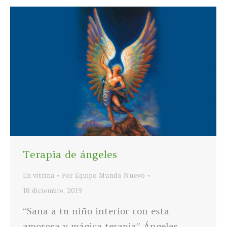
Terapia de ángeles
En vitrina
Por
Equipo Mundo Nuevo
18 diciembre, 2019
“Sana a tu niño interior con esta
amorosa y mágica terapia” Ángeles,