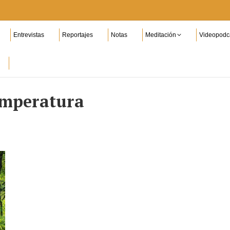
Entrevistas
Reportajes
Notas
Meditación
Videopodc
emperatura