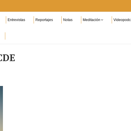
Entrevistas
Reportajes
Notas
Meditación
Videopodc
CDE