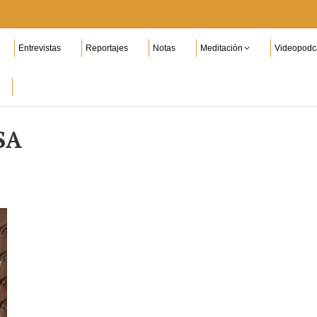
Entrevistas
Reportajes
Notas
Meditación
Videopodc
SA