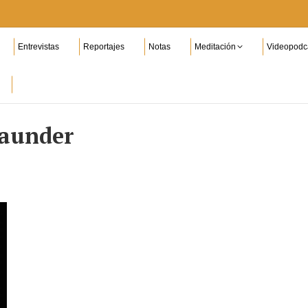
Entrevistas
Reportajes
Notas
Meditación
Videopodc
aunder