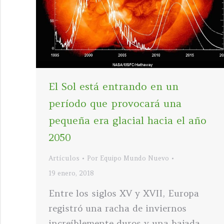
El Sol está entrando en un
período que provocará una
pequeña era glacial hacia el año
2050
Artículos
Por
Equipo Mundo Nuevo
19 enero, 2018
Entre los siglos XV y XVII, Europa
registró una racha de inviernos
increíblemente duros y una bajada