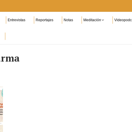
Entrevistas
Reportajes
Notas
Meditación
Videopodc
arma