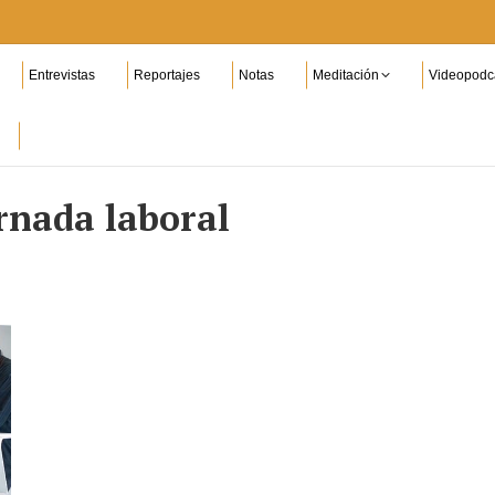
Entrevistas
Reportajes
Notas
Meditación
Videopodc
rnada laboral