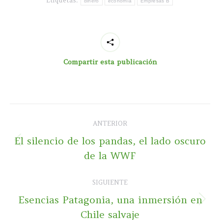
Etiquetas:
dinero
economía
Empresas B
Compartir esta publicación
Navegación
ANTERIOR
entre
El silencio de los pandas, el lado oscuro
Publicación
publicaciones
de la WWF
anterior:
SIGUIENTE
Esencias Patagonia, una inmersión en
Publicación
Chile salvaje
siguiente: