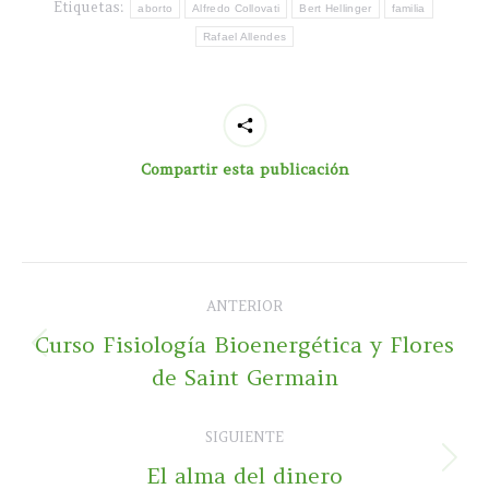
Etiquetas:
aborto
Alfredo Collovati
Bert Hellinger
familia
Rafael Allendes
Compartir esta publicación
Navegación
ANTERIOR
entre
Curso Fisiología Bioenergética y Flores
Publicación
publicaciones
de Saint Germain
anterior:
SIGUIENTE
Publicación
El alma del dinero