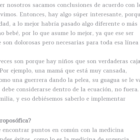
er nosotros sacamos conclusiones de acuerdo con l
ivimos. Entonces, hay algo súper interesante, porq
dad, a lo mejor habría pasado algo diferente o más
o bebé, por lo que asume lo mejor, ya que ese ser
 son dolorosas pero necesarias para toda esa línea
eces son porque hay niños que son verdaderas caj
. Por ejemplo, una mamá que está muy cansada,
como una guerrera dando la pelea, su guagua se le v
 debe considerarse dentro de la ecuación, no fuera.
milia, y eso debiésemos saberlo e implementar
roposófica?
de encontrar puntos en común con la medicina
ndes éxitos, como lo es la medicina de urgencia.