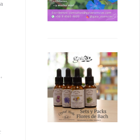
ma
,
r