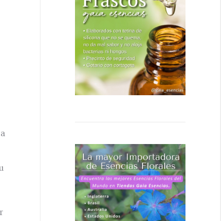
ía
u
r