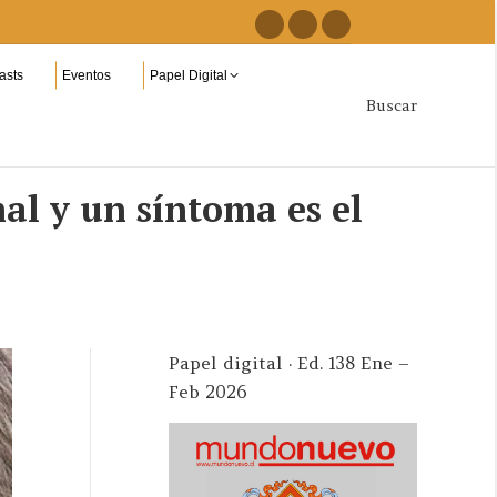
Facebook
Instagram
YouTube
page
page
page
asts
Eventos
Papel Digital
opens
opens
opens
Buscar
Buscar:
in
in
in
new
new
new
window
window
window
mal y un síntoma es el
Papel digital · Ed. 138 Ene –
Feb 2026