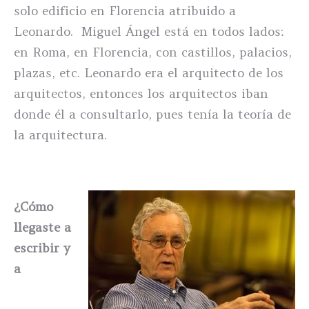
solo edificio en Florencia atribuido a
Leonardo. Miguel Ángel está en todos lados:
en Roma, en Florencia, con castillos, palacios,
plazas, etc. Leonardo era el arquitecto de los
arquitectos, entonces los arquitectos iban
donde él a consultarlo, pues tenía la teoría de
la arquitectura.
¿Cómo
llegaste a
escribir y
a