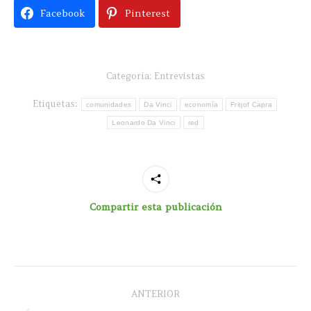
Facebook
Pinterest
Categoría:
Entrevistas
Etiquetas:
comunidades
Da Vinci
economía
Fritjof Capra
Leonardo Da Vinci
red
Compartir esta publicación
Navegación
ANTERIOR
entre